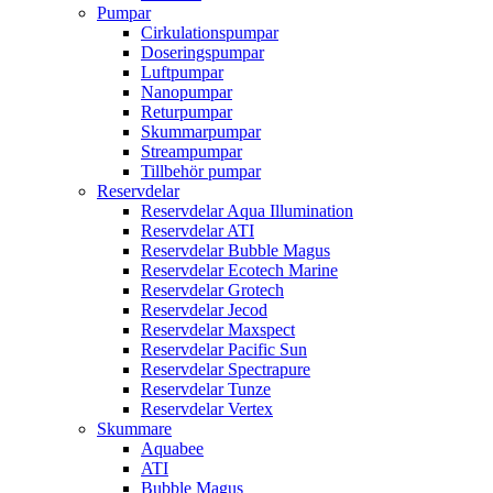
Pumpar
Cirkulationspumpar
Doseringspumpar
Luftpumpar
Nanopumpar
Returpumpar
Skummarpumpar
Streampumpar
Tillbehör pumpar
Reservdelar
Reservdelar Aqua Illumination
Reservdelar ATI
Reservdelar Bubble Magus
Reservdelar Ecotech Marine
Reservdelar Grotech
Reservdelar Jecod
Reservdelar Maxspect
Reservdelar Pacific Sun
Reservdelar Spectrapure
Reservdelar Tunze
Reservdelar Vertex
Skummare
Aquabee
ATI
Bubble Magus