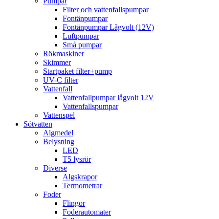
Pumpar
Filter och vattenfallspumpar
Fontänpumpar
Fontänpumpar Lågvolt (12V)
Luftpumpar
Små pumpar
Rökmaskiner
Skimmer
Startpaket filter+pump
UV-C filter
Vattenfall
Vattenfallpumpar lågvolt 12V
Vattenfallspumpar
Vattenspel
Sötvatten
Algmedel
Belysning
LED
T5 lysrör
Diverse
Algskrapor
Termometrar
Foder
Flingor
Foderautomater