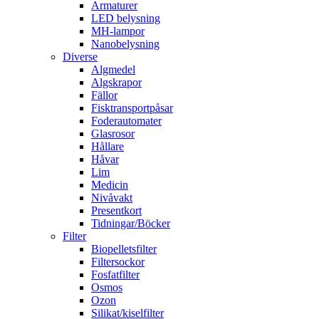
Armaturer
LED belysning
MH-lampor
Nanobelysning
Diverse
Algmedel
Algskrapor
Fällor
Fisktransportpåsar
Foderautomater
Glasrosor
Hållare
Håvar
Lim
Medicin
Nivåvakt
Presentkort
Tidningar/Böcker
Filter
Biopelletsfilter
Filtersockor
Fosfatfilter
Osmos
Ozon
Silikat/kiselfilter