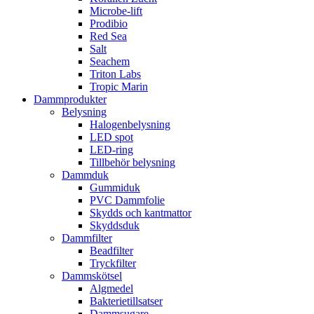
Microbe-lift
Prodibio
Red Sea
Salt
Seachem
Triton Labs
Tropic Marin
Dammprodukter
Belysning
Halogenbelysning
LED spot
LED-ring
Tillbehör belysning
Dammduk
Gummiduk
PVC Dammfolie
Skydds och kantmattor
Skyddsduk
Dammfilter
Beadfilter
Tryckfilter
Dammskötsel
Algmedel
Bakterietillsatser
Dammsugare