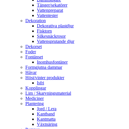
Tänger/sekatörer
Vattenpreparat
Vattentester
Dekoration
Dekorativa plastdjur
Fisktorn
Silkesnäckrosor
Vattensprutande djur
Dekorset
Foder
Fontänset
Inomhusfontäner
Formgjutna dammar
Håvar
Höst/vinter produkter
Isfri
Kopplingar
Lim / Skarvningsmaterial
Mediciner
Plantering
Jord / Lera
Kantband
Kantmatta
Växtnäring