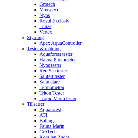
Grotech
Maxspect
Nyos
Royal Exclusiv
Tunze
Vertex
Styrning
Apex AquaController
Tester & mätning
Aquaforest tester
Hanna Photometer
Nyos tester
Red Sea tester
Salifert tester
Saltmätare
Termometrar
Triton Tester
Tropic Marin tester
Tillsatser
Aquaforest
ATI
Balling
Fauna Marin
GroTech
Korallen Zucht