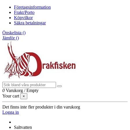
Företagsinformation
Frakt/Porto
Köpvilkor
Säkra betalningar
Önskelista (
)
Jämför (
)
0
Varukorg
/
Empty
Your cart
×
Det finns inte fler produkter i din varukorg
Logga in
Saltvatten