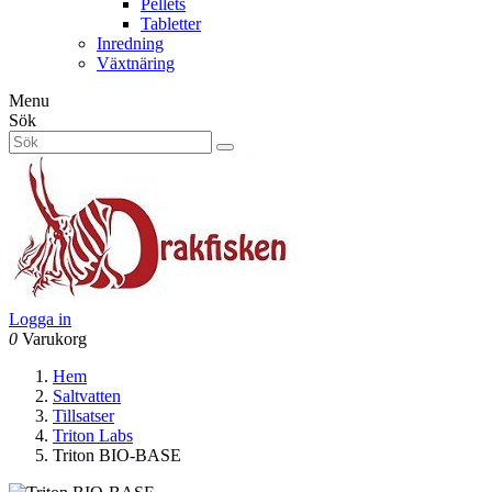
Pellets
Tabletter
Inredning
Växtnäring
Menu
Sök
Logga in
0
Varukorg
Hem
Saltvatten
Tillsatser
Triton Labs
Triton BIO-BASE