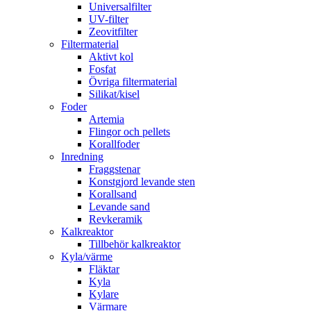
Universalfilter
UV-filter
Zeovitfilter
Filtermaterial
Aktivt kol
Fosfat
Övriga filtermaterial
Silikat/kisel
Foder
Artemia
Flingor och pellets
Korallfoder
Inredning
Fraggstenar
Konstgjord levande sten
Korallsand
Levande sand
Revkeramik
Kalkreaktor
Tillbehör kalkreaktor
Kyla/värme
Fläktar
Kyla
Kylare
Värmare