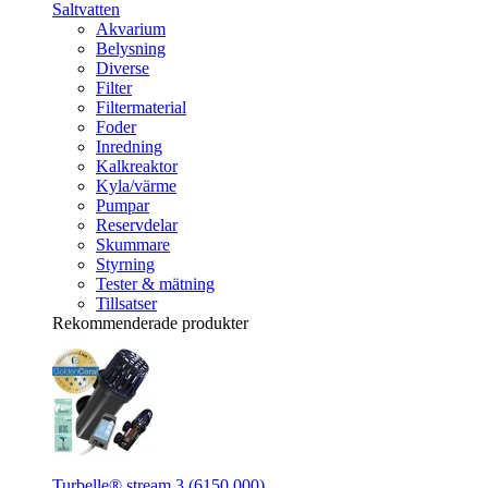
Saltvatten
Akvarium
Belysning
Diverse
Filter
Filtermaterial
Foder
Inredning
Kalkreaktor
Kyla/värme
Pumpar
Reservdelar
Skummare
Styrning
Tester & mätning
Tillsatser
Rekommenderade produkter
Turbelle® stream 3 (6150.000)