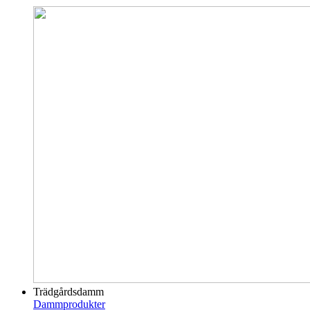
Trädgårdsdamm
Dammprodukter