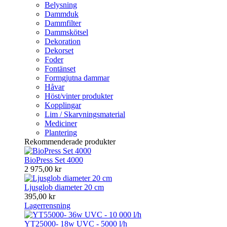
Belysning
Dammduk
Dammfilter
Dammskötsel
Dekoration
Dekorset
Foder
Fontänset
Formgjutna dammar
Håvar
Höst/vinter produkter
Kopplingar
Lim / Skarvningsmaterial
Mediciner
Plantering
Rekommenderade produkter
BioPress Set 4000
2 975,00 kr
Ljusglob diameter 20 cm
395,00 kr
Lagerrensning
YT25000- 18w UVC - 5000 l/h