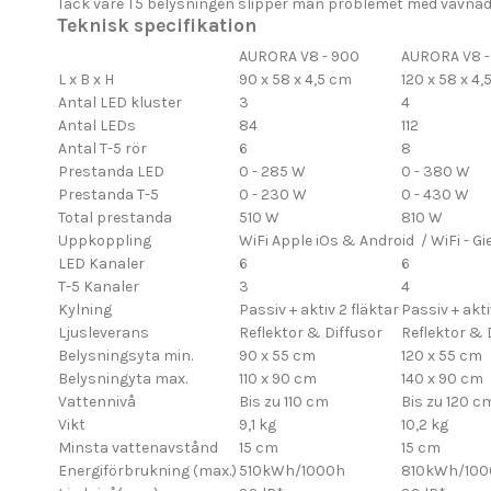
Tack vare T5 belysningen slipper man problemet med vävnad
Teknisk specifikation
AURORA V8 - 900
AURORA V8 -
L x B x H
90 x 58 x 4,5 cm
120 x 58 x 4,
Antal LED kluster
3
4
Antal LEDs
84
112
Antal T-5 rör
6
8
Prestanda LED
0 - 285 W
0 - 380 W
Prestanda T-5
0 - 230 W
0 - 430 W
Total prestanda
510 W
810 W
Uppkoppling
WiFi Apple iOs & Android / WiFi - 
LED Kanaler
6
6
T-5 Kanaler
3
4
Kylning
Passiv + aktiv 2 fläktar
Passiv + akti
Ljusleverans
Reflektor & Diffusor
Reflektor & 
Belysningsyta min.
90 x 55 cm
120 x 55 cm
Belysningyta max.
110 x 90 cm
140 x 90 cm
Vattennivå
Bis zu 110 cm
Bis zu 120 c
Vikt
9,1 kg
10,2 kg
Minsta vattenavstånd
15 cm
15 cm
Energiförbrukning (max.)
510kWh/1000h
810kWh/100