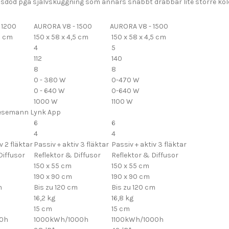
sdöd pga självskuggning som annars snabbt drabbar lite större kol
 1200
AURORA V8 - 1500
AURORA V8 - 1500
5 cm
150 x 58 x 4,5 cm
150 x 58 x 4,5 cm
4
5
112
140
8
8
0 - 380 W
0-470 W
0 - 640 W
0-640 W
1000 W
1100 W
Giesemann Lynk App
6
6
4
4
v 2 fläktar
Passiv + aktiv 3 fläktar
Passiv + aktiv 3 fläktar
Diffusor
Reflektor & Diffusor
Reflektor & Diffusor
150 x 55 cm
150 x 55 cm
190 x 90 cm
190 x 90 cm
m
Bis zu 120 cm
Bis zu 120 cm
16,2 kg
16,8 kg
15 cm
15 cm
0h
1000kWh/1000h
1100kWh/1000h