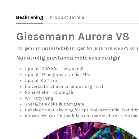
Beskrivning
Produktdetaljer
Giesemann Aurora V8
Troligen den vassaste belysningen för ljuskrävande SPS kora
När otrolig prestanda möte vass design!
Upp till 1000 Watt belysning!
Upp till 112 högpresterande LEDs
Upp till 8 x T5 rör
Pulverlackerat aluminium, otrolig finish!
Polarvit eller Iridium grå
Wi-Fi styrning
Spara/dela olika ljusprogram
Passiv och aktiv kylning för optimal prestanda, tyst drif
Konvex design/ Optimalt ljus där man vill ha det och mi