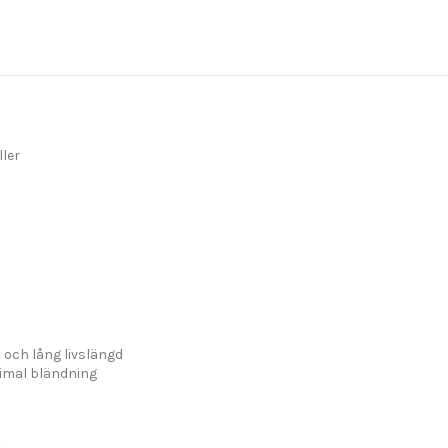
ller
t och lång livslängd
nimal bländning