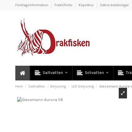
Företagsinformation
Frakt/Porto
Köpvilkor
Säkra betalningar
Saltvatten
Sötvatten
Tr
Hem
Saltvatten
Belysning
LED belysning
Giesemann Aurora 