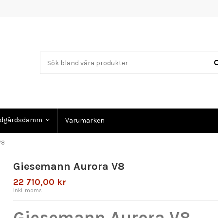
ädgårdsdamm
Varumärken
V8
Giesemann Aurora V8
22 710,00 kr
Inkl. moms
Giesemann Aurora V8