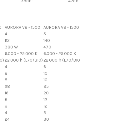
38dB*
42dB*
0
AURORA V8 - 1500
AURORA V8 - 1500
4
5
112
140
380 W
470
6.000 - 25.000 K
6.000 - 25.000 K
0)
22.000 h (L70/B10)
22.000 h (L70/B10
4
6
8
10
8
10
28
35
16
20
8
12
8
12
4
5
24
30