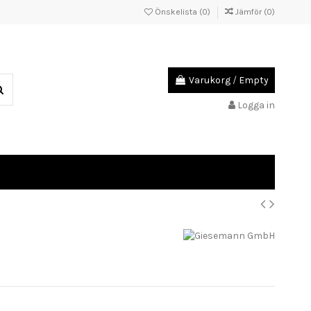
Önskelista (
0
)
Jämför (
0
)
Varukorg
/
Empty
Logga in