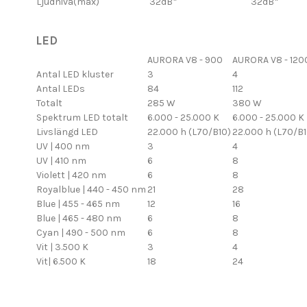
Ljudnivå(max)
32dB*
32dB*
LED
AURORA V8 - 900
AURORA V8 - 120
Antal LED kluster
3
4
Antal LEDs
84
112
Totalt
285 W
380 W
Spektrum LED totalt
6.000 - 25.000 K
6.000 - 25.000 K
Livslängd LED
22.000 h (L70/B10)
22.000 h (L70/B1
UV | 400 nm
3
4
UV | 410 nm
6
8
Violett | 420 nm
6
8
Royalblue | 440 - 450 nm
21
28
Blue | 455 - 465 nm
12
16
Blue | 465 - 480 nm
6
8
Cyan | 490 - 500 nm
6
8
Vit | 3.500 K
3
4
Vit| 6.500 K
18
24
ean13
4029941004300