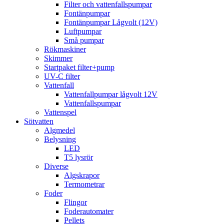
Filter och vattenfallspumpar
Fontänpumpar
Fontänpumpar Lågvolt (12V)
Luftpumpar
Små pumpar
Rökmaskiner
Skimmer
Startpaket filter+pump
UV-C filter
Vattenfall
Vattenfallpumpar lågvolt 12V
Vattenfallspumpar
Vattenspel
Sötvatten
Algmedel
Belysning
LED
T5 lysrör
Diverse
Algskrapor
Termometrar
Foder
Flingor
Foderautomater
Pellets