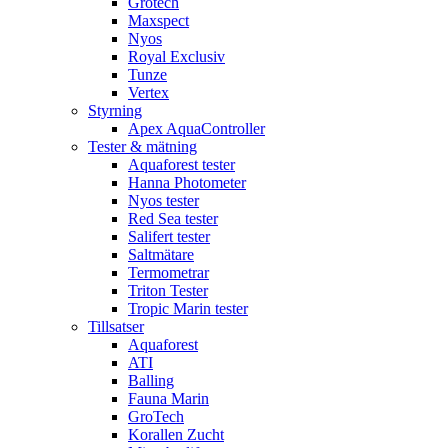
Grotech
Maxspect
Nyos
Royal Exclusiv
Tunze
Vertex
Styrning
Apex AquaController
Tester & mätning
Aquaforest tester
Hanna Photometer
Nyos tester
Red Sea tester
Salifert tester
Saltmätare
Termometrar
Triton Tester
Tropic Marin tester
Tillsatser
Aquaforest
ATI
Balling
Fauna Marin
GroTech
Korallen Zucht