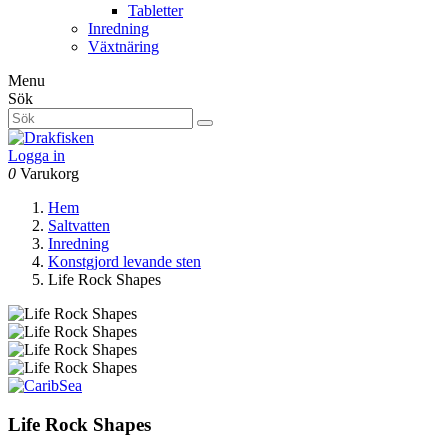
Tabletter
Inredning
Växtnäring
Menu
Sök
Logga in
0
Varukorg
Hem
Saltvatten
Inredning
Konstgjord levande sten
Life Rock Shapes
Life Rock Shapes