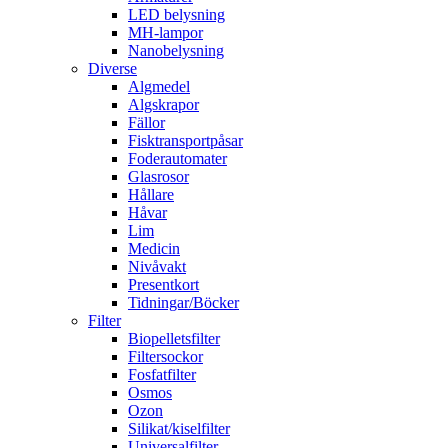
LED belysning
MH-lampor
Nanobelysning
Diverse
Algmedel
Algskrapor
Fällor
Fisktransportpåsar
Foderautomater
Glasrosor
Hållare
Håvar
Lim
Medicin
Nivåvakt
Presentkort
Tidningar/Böcker
Filter
Biopelletsfilter
Filtersockor
Fosfatfilter
Osmos
Ozon
Silikat/kiselfilter
Universalfilter