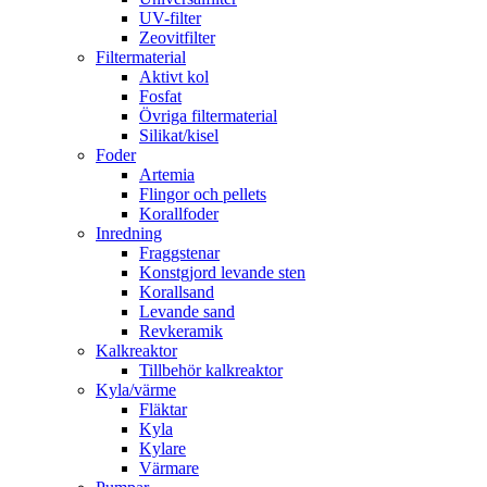
UV-filter
Zeovitfilter
Filtermaterial
Aktivt kol
Fosfat
Övriga filtermaterial
Silikat/kisel
Foder
Artemia
Flingor och pellets
Korallfoder
Inredning
Fraggstenar
Konstgjord levande sten
Korallsand
Levande sand
Revkeramik
Kalkreaktor
Tillbehör kalkreaktor
Kyla/värme
Fläktar
Kyla
Kylare
Värmare