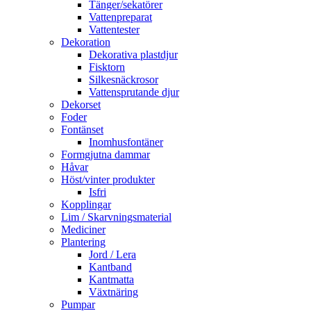
Tänger/sekatörer
Vattenpreparat
Vattentester
Dekoration
Dekorativa plastdjur
Fisktorn
Silkesnäckrosor
Vattensprutande djur
Dekorset
Foder
Fontänset
Inomhusfontäner
Formgjutna dammar
Håvar
Höst/vinter produkter
Isfri
Kopplingar
Lim / Skarvningsmaterial
Mediciner
Plantering
Jord / Lera
Kantband
Kantmatta
Växtnäring
Pumpar