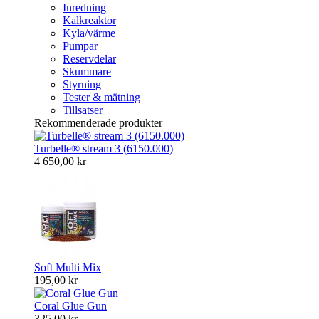
Inredning
Kalkreaktor
Kyla/värme
Pumpar
Reservdelar
Skummare
Styrning
Tester & mätning
Tillsatser
Rekommenderade produkter
Turbelle® stream 3 (6150.000)
4 650,00 kr
Soft Multi Mix
195,00 kr
Coral Glue Gun
325,00 kr