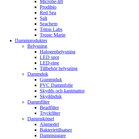
Microbe-lift
Prodibio
Red Sea
Salt
Seachem
Triton Labs
Tropic Marin
Dammprodukter
Belysning
Halogenbelysning
LED spot
LED-ring
Tillbehör belysning
Dammduk
Gummiduk
PVC Dammfolie
Skydds och kantmattor
Skyddsduk
Dammfilter
Beadfilter
Tryckfilter
Dammskötsel
Algmedel
Bakterietillsatser
Dammsugare