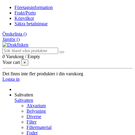
Företagsinformation
Frakt/Porto
Köpvilkor
Säkra betalningar
Önskelista (
)
Jämför (
)
0
Varukorg
/
Empty
Your cart
×
Det finns inte fler produkter i din varukorg
Logga in
Saltvatten
Saltvatten
Akvarium
Belysning
Diverse
Filter
Filtermaterial
Foder