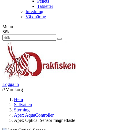
Pellets
Tabletter
Inredning
Växtnäring
Menu
Sök
Logga in
0
Varukorg
Hem
Saltvatten
Styrning
Apex AquaController
Apex Optical Sensor magnetfäste