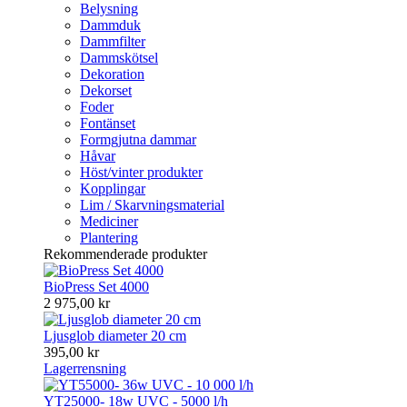
Belysning
Dammduk
Dammfilter
Dammskötsel
Dekoration
Dekorset
Foder
Fontänset
Formgjutna dammar
Håvar
Höst/vinter produkter
Kopplingar
Lim / Skarvningsmaterial
Mediciner
Plantering
Rekommenderade produkter
BioPress Set 4000
2 975,00 kr
Ljusglob diameter 20 cm
395,00 kr
Lagerrensning
YT25000- 18w UVC - 5000 l/h