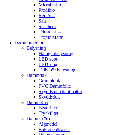
Microbe-lift
Prodibio
Red Sea
Salt
Seachem
Triton Labs
Tropic Marin
Dammprodukter
Belysning
Halogenbelysning
LED spot
LED-ring
Tillbehör belysning
Dammduk
Gummiduk
PVC Dammfolie
Skydds och kantmattor
Skyddsduk
Dammfilter
Beadfilter
Tryckfilter
Dammskötsel
Algmedel
Bakterietillsatser
Dammsugare