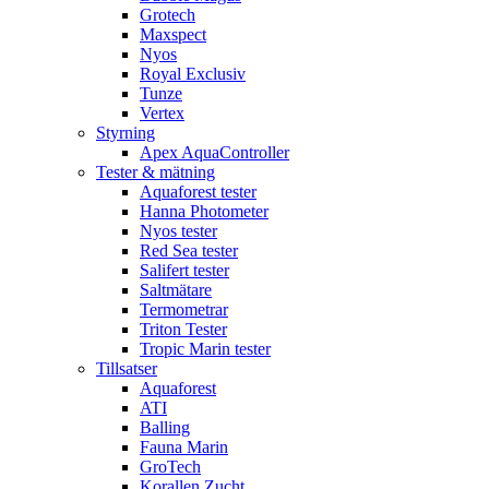
Grotech
Maxspect
Nyos
Royal Exclusiv
Tunze
Vertex
Styrning
Apex AquaController
Tester & mätning
Aquaforest tester
Hanna Photometer
Nyos tester
Red Sea tester
Salifert tester
Saltmätare
Termometrar
Triton Tester
Tropic Marin tester
Tillsatser
Aquaforest
ATI
Balling
Fauna Marin
GroTech
Korallen Zucht