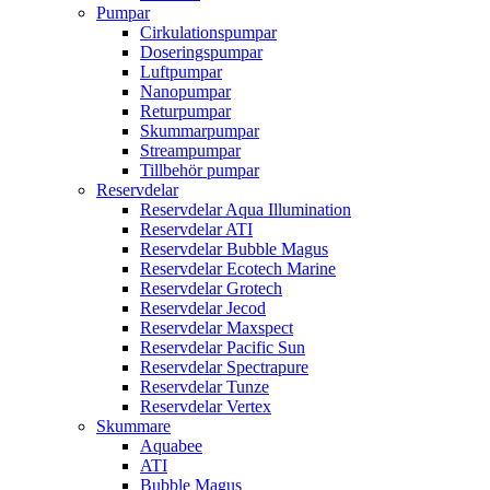
Pumpar
Cirkulationspumpar
Doseringspumpar
Luftpumpar
Nanopumpar
Returpumpar
Skummarpumpar
Streampumpar
Tillbehör pumpar
Reservdelar
Reservdelar Aqua Illumination
Reservdelar ATI
Reservdelar Bubble Magus
Reservdelar Ecotech Marine
Reservdelar Grotech
Reservdelar Jecod
Reservdelar Maxspect
Reservdelar Pacific Sun
Reservdelar Spectrapure
Reservdelar Tunze
Reservdelar Vertex
Skummare
Aquabee
ATI
Bubble Magus