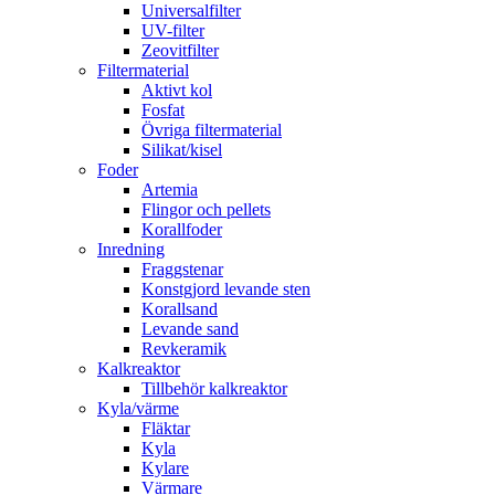
Universalfilter
UV-filter
Zeovitfilter
Filtermaterial
Aktivt kol
Fosfat
Övriga filtermaterial
Silikat/kisel
Foder
Artemia
Flingor och pellets
Korallfoder
Inredning
Fraggstenar
Konstgjord levande sten
Korallsand
Levande sand
Revkeramik
Kalkreaktor
Tillbehör kalkreaktor
Kyla/värme
Fläktar
Kyla
Kylare
Värmare