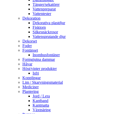
Tänger/sekatörer
Vattenpreparat
Vattentester
Dekoration
Dekorativa plastdjur
Fisktorn
Silkesnäckrosor
Vattensprutande djur
Dekorset
Foder
Fontänset
Inomhusfontäner
Formgjutna dammar
Håvar
Höst/vinter produkter
Isfri
Kopplingar
Lim / Skarvningsmaterial
Mediciner
Plantering
Jord / Lera
Kantband
Kantmatta
Växtnäring