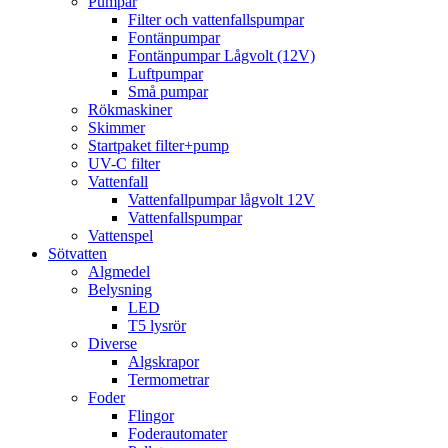
Pumpar
Filter och vattenfallspumpar
Fontänpumpar
Fontänpumpar Lågvolt (12V)
Luftpumpar
Små pumpar
Rökmaskiner
Skimmer
Startpaket filter+pump
UV-C filter
Vattenfall
Vattenfallpumpar lågvolt 12V
Vattenfallspumpar
Vattenspel
Sötvatten
Algmedel
Belysning
LED
T5 lysrör
Diverse
Algskrapor
Termometrar
Foder
Flingor
Foderautomater