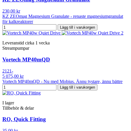
230,00 kr
KZ ZEOmag Magnesium Granulate - renaste magnesiumgranulat
för kalkreaktorer
Lägg till i varukorgen
Leveranstid cirka 1 vecka
Streampumpar
Vortech MP40mQD
2121-
5 075,00 kr
Vortech MP40mQD - Nu med Mobius. Ännu tystare, ännu bättre
Lägg till i varukorgen
I lager
Tillbehör & delar
RO, Quick Fitting
35,00 kr