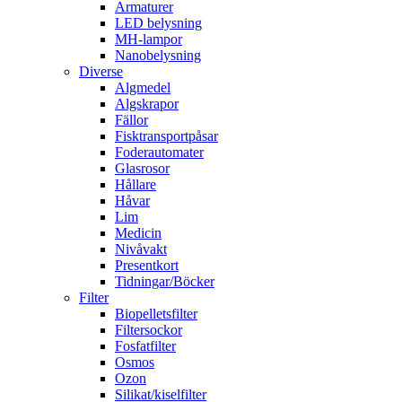
Armaturer
LED belysning
MH-lampor
Nanobelysning
Diverse
Algmedel
Algskrapor
Fällor
Fisktransportpåsar
Foderautomater
Glasrosor
Hållare
Håvar
Lim
Medicin
Nivåvakt
Presentkort
Tidningar/Böcker
Filter
Biopelletsfilter
Filtersockor
Fosfatfilter
Osmos
Ozon
Silikat/kiselfilter