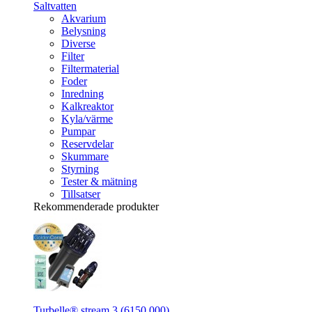
Saltvatten
Akvarium
Belysning
Diverse
Filter
Filtermaterial
Foder
Inredning
Kalkreaktor
Kyla/värme
Pumpar
Reservdelar
Skummare
Styrning
Tester & mätning
Tillsatser
Rekommenderade produkter
Turbelle® stream 3 (6150.000)