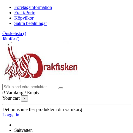
Företagsinformation
Frakt/Porto
Köpvilkor
Säkra betalningar
Önskelista (
)
Jämför (
)
0
Varukorg
/
Empty
Your cart
×
Det finns inte fler produkter i din varukorg
Logga in
Saltvatten