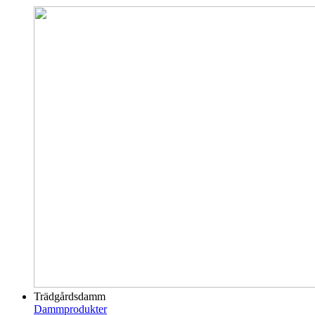
Trädgårdsdamm
Dammprodukter